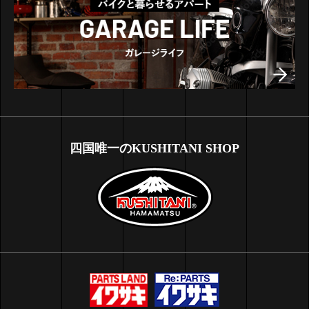
四国唯一のKUSHITANI SHOP