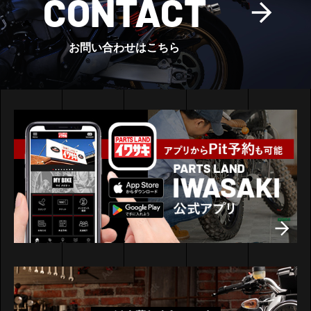
CONTACT
お問い合わせはこちら