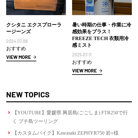
クシタニ エクスプローラ
暑い時期の仕事・作業に冷
ージーンズ
感効果をプラス！
FREEZE TECH 衣類用冷
2024.07.08
感ミスト
おすすめ
2025.07.11
VIEW MORE
おすすめ
VIEW MORE
NEW TOPICS
【YOUTUBE】愛媛県 興居島(ごごしま) FTR250で行
く プチ島ツーリング
【カスタムバイク】Kawasaki ZEPHYR750 岩○様